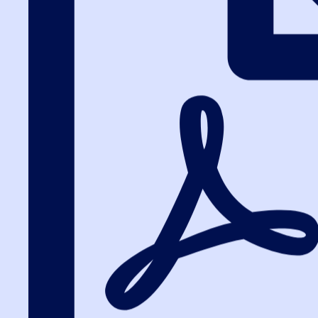
Вход на портал
8 (391) 986-04-74
Вход на портал
Главная страница
/
Преподаватели
/
Шигаев Валерий Юр