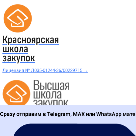
Красноярская
школа
закупок
Лицензия № Л035-01244-36/00229715 →
Проверить в реестре Рособрнадзора →
Все курсы 44-ФЗ и 223-ФЗ
Сразу отправим в Telegram, MAX или WhatsApp мате
Курсы по 44-ФЗ
Курсы по 223-ФЗ
44-ФЗ и 223-ФЗ заказчикам