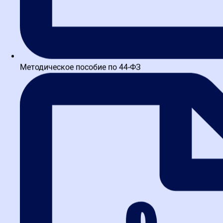
Методическое пособие по 44-ФЗ
Валерий Шигаев – канд
Шигаев Валерий
Кандидат медицинских наук. Эксперт Национальной Ассоц
здравоохранению Правительства Санкт-Петербурга. Сочет
государственного служащего, так и с позиции практика,
Информация о преподавателе
Курсы с участием преподавателя