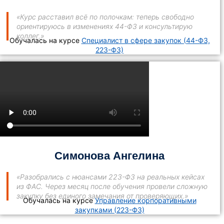
«Курс расставил всё по полочкам: теперь свободно
ориентируюсь в изменениях 44-ФЗ и консультирую
коллег.»
Обучалась на курсе
Специалист в сфере закупок (44-ФЗ,
223-ФЗ)
Симонова Ангелина
«Разобрались с нюансами 223-ФЗ на реальных кейсах
из ФАС. Через месяц после обучения провели сложную
закупку без единого замечания от проверяющих.»
Обучалась на курсе
Управление корпоративными
закупками (223-ФЗ)