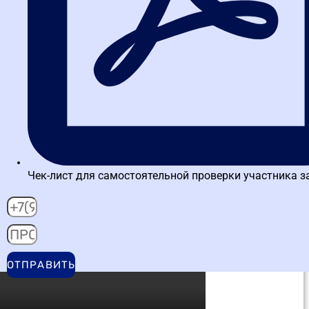
несоответствия раньше, чем приходят предписания.»
Обучался на курсе
Управление государственными и
муниципальными закупками (44-ФЗ)
Александрова Ольга
«После обучения на тренажёре ЕИС реальная работа в
системе перестала вызывать стресс.»
Обучалась на курсе
Управление государственными и
муниципальными закупками (44-ФЗ)
Чек-лист для самостоятельной проверки участника з