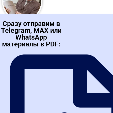
Добрецов Григорий Борисович
Кандидат исторических наук. Сертифицированный
преподаватель в сфере закупок ресурсов ЭТП РТС-тендер и
Фонда информационных технологий "Профит" (Тренажер ЕИС).
Автор более...
Сразу отправим в
Telegram, MAX или
WhatsApp
материалы в PDF:
Курмакаев Адель Касимович