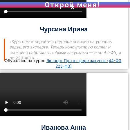
ОТПРАВИТЬ
Чурсина Ирина
«Курс помог перейти с рядовой позиции на уровень
Открой меня!
ведущего эксперта. Теперь консультирую коллег и
спокойно работаю с любыми закупками — и по 44-ФЗ, и
по 223-ФЗ.»
Обучалась на курсе
Эксперт Про в сфере закупок (44-ФЗ,
223-ФЗ)
Иванова Анна