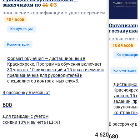
заказчиком по
44-ФЗ
повышение квалификации с удостоверением
40 часов
Организаци
Консультации
госзакупкам
повышение к
Консультации
108 часов
Консультации
Формат обучения — дистанционный в
Красноярске. Программа обучения включает
30 уроков, 10 видеолекций и 15 практикумов и
Консультации
предназначена для руководителей и
специалистов контрактных служб.
Дистанционн
Красноярске
В рассрочку в месяц от
уроков, 15 в
заданий, пр
600
закупочных 
контрактных
Для граждан с учетом
скидки 10% и вычета НДФЛ
В рассрочку в 
4 620
680