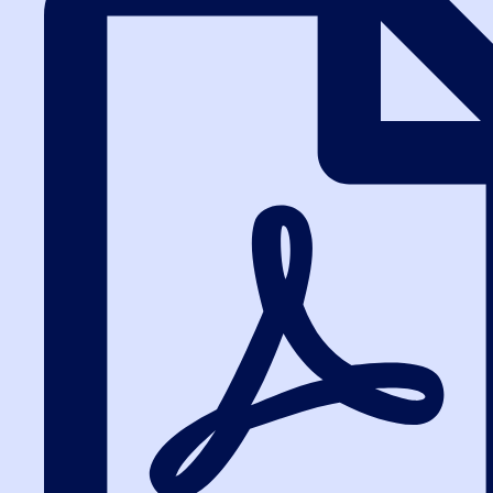
Термины и определения 44-ФЗ
Шигаев Валерий Юрьевич
Кандидат медицинских наук. Эксперт Национальной Ассоциации
институтов закупок России. Ведущий специалист отдела
государственного заказа Комитета по здравоохранению
Правительства Санкт-Петербурга. Сочетание...
Тур Лилиана Николаевна