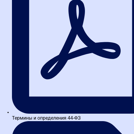
Руководитель контрактной службы (Более 15 лет работы в
службе заказчика, действующий юрист-практик).
Аккредитованный преподаватель площадки РТС-тендер. Спикер
на I-й Санкт-Петербургской...
Ходаков Валентин Сергеевич
Управляющий партнер компании «Буква-Закона». Начальник
юридического отдела. Практикующий специалист по
представлению интересов доверителей в закупочной сфере в
контролирующих органах. Статус...