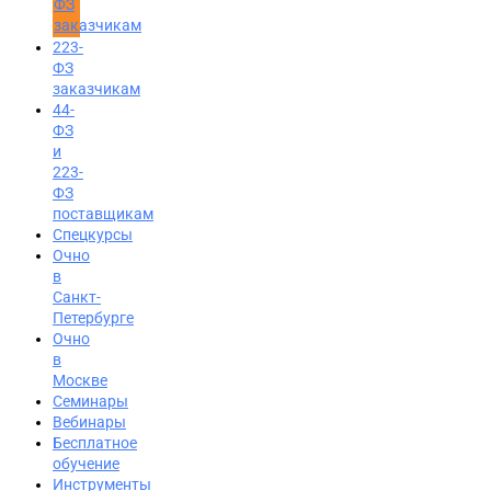
ФЗ
заказчикам
223-
ФЗ
заказчикам
44-
ФЗ
и
223-
ФЗ
поставщикам
Спецкурсы
Очно
в
Санкт-
Петербурге
Очно
в
Москве
Семинары
Вход на портал
Вебинары
8 (391) 986-04-74
Бесплатное
обучение
Инструменты