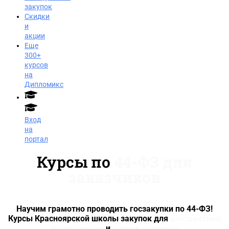
закупок
Скидки
и
акции
Еще
300+
курсов
на
Дипломикс
Вход
на
портал
Курсы по
44-ФЗ для
заказчиков
Научим грамотно проводить госзакупки по 44-ФЗ!
Курсы Красноярской школы закупок для
контрактных
Заказать звонок
управляющих
и
членов комиссий