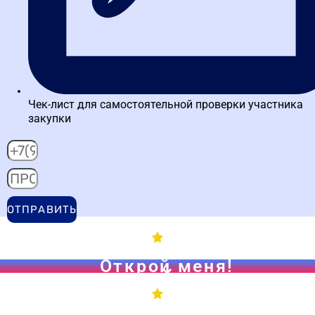
на
Яндекс
Эльвира Р.
Хочу выразить благодарность за возможность пройти обучение
в Высшей школе закупок. Отличная возможность получить
знания в новой для себя сфере. Учебный процесс был
интересным, увлекательным и доступным к восприятию. Также
отмечу профессионализм преподавателей, в особенности Аделя
Касимовича. Желаю вашим курсам дальнейшего процветания и
успехов!