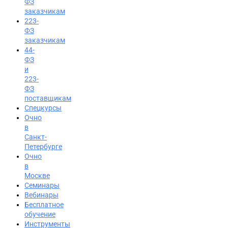
ФЗ
заказчикам
223-
ФЗ
заказчикам
44-
ФЗ
и
223-
ФЗ
поставщикам
Спецкурсы
Очно
в
Санкт-
Петербурге
Очно
в
Москве
Семинары
Вход на портал
Вебинары
8 (391) 986-04-74
Бесплатное
обучение
Инструменты