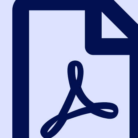
возможности попробовать и поучится работать в ЕИС. Удобный
личный кабинет. Различный вид изучаемого материала:
видеолекции, конспекты, презентации, чат. Очень довольна
обучением именно в “Высшей школе закупок”. Спасибо огромное
за предоставленные знания.
на
Яндекс
Сергей Рыжков