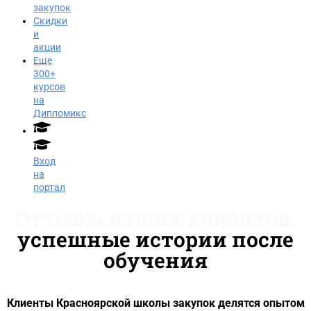
закупок
Скидки
и
акции
Еще
300+
курсов
на
Дипломикс
Вход
на
портал
Отзывы наших клиентов:
успешные истории после
обучения
Клиенты Красноярской школы закупок делятся опытом
Заказать звонок