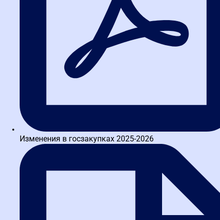
Ирина Комель
Одназначно советую! Прошла обучение по курсу 44-ФЗ и 223-ФЗ,
преподователи доходчиво преподносят информацию и
материалы, при этом много практических примеров и разборов.
49659.
на
Яндекс
Дмитрий Б.
Хорошая школа, материал понятен, преподавательский состав
хороший. Объясняют всё доступно, на одну и туже тему порой по