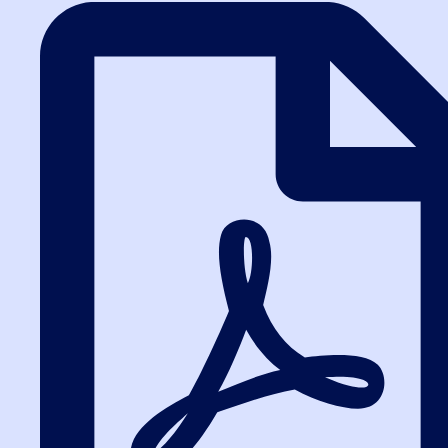
Заканчиваю обучение по программе: Управление закупками (ФЗ
№ 223 от 18.07.2011г., ФЗ № 44 от 05.04.2013г.). Хочу отметить
очень прекрасную организованность курсов: место нахождения
с видами прекрасными из окна, классы оборудованы всем
необходимым, в т.ч. Ноутбуками для практических занятий, есть
столовая, кафе, где можно выпить вкусный кофе и перекусить.
Персонал приветливый. Конечно самое ценное- это…