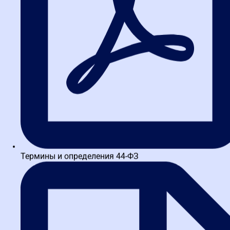
Маркетплейсы для школ и
Демо-до
платные ящики на
Видеоин
Госуслугах: новые правила
заявку 
для поставщиков по 44-ФЗ
торгово
Тендер
За последнюю неделю в сфере госзакупок
произошло сразу несколько значимых событий,
которые напрямую влияют на работу
поставщиков по 44-ФЗ. Приняты...
Термины и определения 44-ФЗ