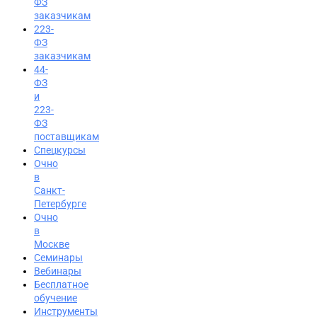
ФЗ
заказчикам
223-
ФЗ
заказчикам
44-
ФЗ
и
223-
ФЗ
поставщикам
Спецкурсы
Очно
в
Санкт-
Петербурге
Очно
в
Москве
Семинары
Вход на портал
Вебинары
8 (391) 986-04-74
Бесплатное
обучение
Инструменты