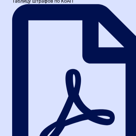
Таблицу штрафов по КоАП
Красноярская школа закупок
ИНН 3664229682 КПП 366401001 ОГРН 1173600010121
пр. Мира, д. 80а, Красноярск