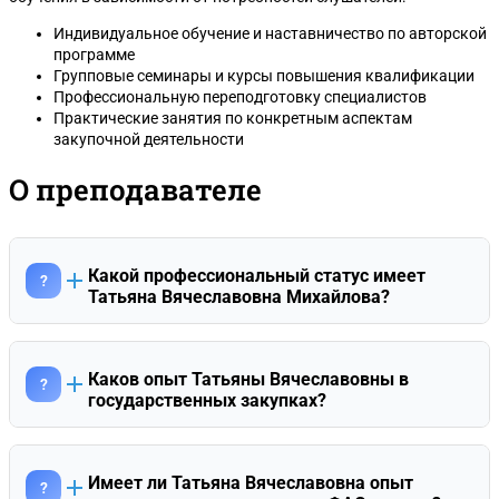
Индивидуальное обучение и наставничество по авторской
программе
Групповые семинары и курсы повышения квалификации
Профессиональную переподготовку специалистов
Практические занятия по конкретным аспектам
закупочной деятельности
О преподавателе
Какой профессиональный статус имеет
?
Татьяна Вячеславовна Михайлова?
Татьяна Вячеславовна является Советником
государственной гражданской службы Российской
Федерации 3 класса. Она имеет опыт работы юристом в
Каков опыт Татьяны Вячеславовны в
?
различных государственных структурах, включая
государственных закупках?
Федеральную миграционную службу (УФМС по Калужской
С 2005 по 2016 год Татьяна Вячеславовна работала в сфере
области), Отдел вневедомственной охраны при
госзакупок на стороне заказчика федерального уровня — в
Балашовском ГОВД и Управление сельского хозяйства
Управлении Россельхознадзора по Калужской области.
Балашовского района. Ее профессиональный путь
Имеет ли Татьяна Вячеславовна опыт
?