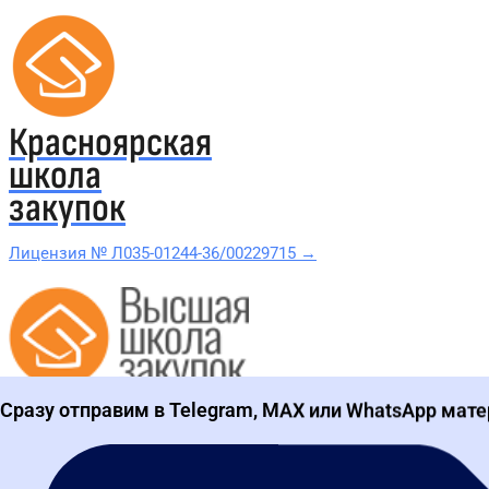
Красноярская
школа
закупок
Лицензия № Л035-01244-36/00229715 →
Проверить в реестре Рособрнадзора →
Все курсы 44-ФЗ и 223-ФЗ
Сразу отправим в Telegram, MAX или WhatsApp мате
Курсы по 44-ФЗ
Курсы по 223-ФЗ
44-ФЗ и 223-ФЗ заказчикам