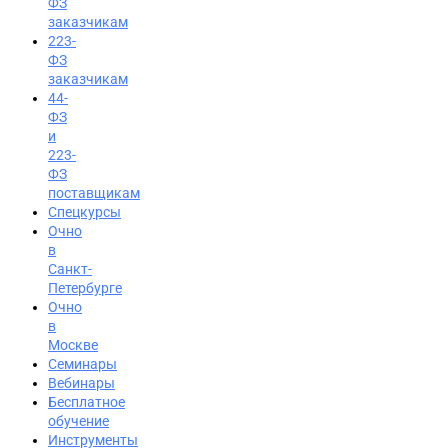
ФЗ
заказчикам
223-
ФЗ
заказчикам
44-
ФЗ
и
223-
ФЗ
поставщикам
Спецкурсы
Очно
в
Санкт-
Петербурге
Очно
в
Москве
Семинары
Вход на портал
Вебинары
8 (391) 986-04-74
Бесплатное
обучение
Инструменты