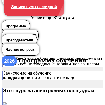
Записаться со скидкой
Успейте до 31 августа
Программа
Что вы получите?
Преподаватели
Частые вопросы
Программа обучения
Подробный план обучения, который поможет вам
2026
освоить все необходимые навыки шаг за шагом
Зачисление на обучение
каждый день
, никого ждать не надо!
Этот курс на электронных площадках