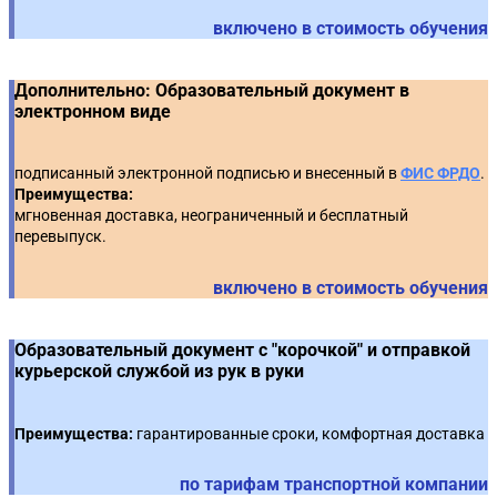
🔥 Практический кейс (видеоинструкция):
Тендер, Росэлторг, ТЭК-Торг)
18
включено в стоимость обучения
Размещение УПД в ЕИС
🔥 Практический кейс (видеоинструкция):
6
🔥 Практическое задание с использованием
Подписание контракта на ЭТП (РТС-Тендер,ТЭК-Торг)
Дополнительно: Образовательный документ в
19
Тренажера ЕИС*: Электронное актирование
электронном виде
подписанный электронной подписью и внесенный в
ФИС ФРДО
.
Преимущества:
мгновенная доставка, неограниченный и бесплатный
перевыпуск.
включено в стоимость обучения
Образовательный документ с "корочкой" и отправкой
курьерской службой из рук в руки
Преимущества:
гарантированные сроки, комфортная доставка
по тарифам транспортной компании