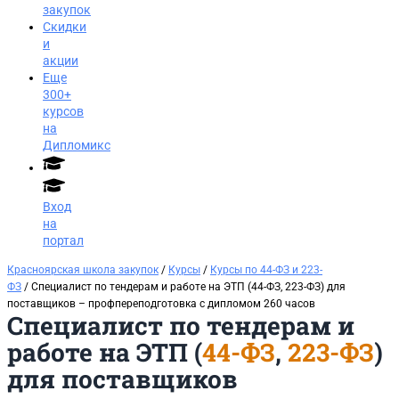
закупок
Скидки
и
акции
Еще
300+
курсов
на
Дипломикс
Вход
на
портал
Красноярская школа закупок
/
Курсы
/
Курсы по 44-ФЗ и 223-
ФЗ
/ Специалист по тендерам и работе на ЭТП (44-ФЗ, 223-ФЗ) для
поставщиков​ – профпереподготовка с дипломом 260 часов
Специалист по тендерам и
работе на ЭТП (
44-ФЗ
,
223-ФЗ
)
для поставщиков
Заказать звонок